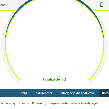
omana
Przedszkole nr 2
O nas
Aktualności
Informacje dla rodziców
Kont
Jesteś tutaj:
/
/
Start
Kontakt
Inspektor ochrony danych osobowych