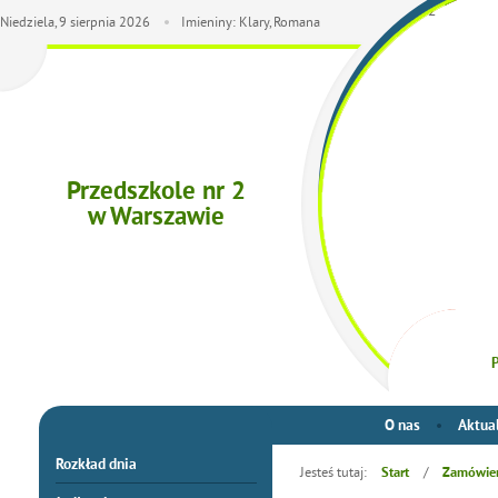
Niedziela,
9
sierpnia
2026
Imieniny: Klary, Romana
Przedszkole nr 2
w Warszawie
P
O nas
Aktua
Rozkład dnia
Jesteś tutaj:
/
Start
Zamówien