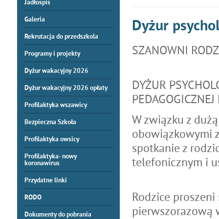
Jadłospis
Galeria
Dyżur psycho
Rekrutacja do przedszkola
SZANOWNI RODZ
Programy i projekty
Dyżur wakacyjny 2026
DYŻUR PSYCHOL
Dyżur wakacyjny 2026 opłaty
PEDAGOGICZNEJ 
Profilaktyka wszawicy
W związku z dużą
Bezpieczna Szkoła
obowiązkowymi z
Profilaktyka owsicy
spotkanie z rodzi
Profilaktyka- nowy
telefonicznym i u
koronawirus
Przydatne linki
Rodzice proszeni
RODO
pierwszorazową w
Dokumenty do pobrania