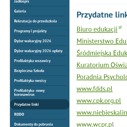
Jadłospis
Galeria
Przydatne lin
Rekrutacja do przedszkola
Biuro edukacji
Programy i projekty
Ministerstwo Edu
Dyżur wakacyjny 2026
Dyżur wakacyjny 2026 opłaty
Śródmiejska Eduk
Profilaktyka wszawicy
Kuratorium Oświ
Bezpieczna Szkoła
Poradnia Psychol
Profilaktyka owsicy
www.fdds.pl
Profilaktyka- nowy
koronawirus
www.cpk.org.pl
Przydatne linki
www.niebieskalin
RODO
www.wcpr.p
l
Dokumenty do pobrania